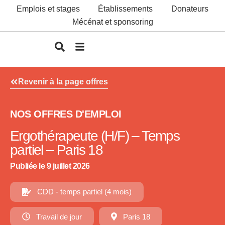
Emplois et stages
Établissements
Donateurs
Mécénat et sponsoring
Revenir à la page offres
NOS OFFRES D'EMPLOI
Ergothérapeute (H/F) – Temps
partiel – Paris 18
Publiée le 9 juillet 2026
CDD - temps partiel (4 mois)
Travail de jour
Paris 18