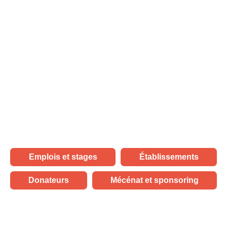
Accueil de proximité
pour personnes en situation
de handicap
Les Jours Heureux accompagne des personnes en
situation de handicap pour leur offrir un cadre de
vie chaleureux, inclusif et à proximité de leur
famille. L’association dispose de 22 établissements
et services situés majoritairement en Île-de-
France.
Emplois et stages
Établissements
Donateurs
Mécénat et sponsoring