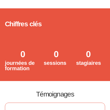
Chiffres clés
0
0
0
journées de
sessions
stagiaires
formation
Témoignages