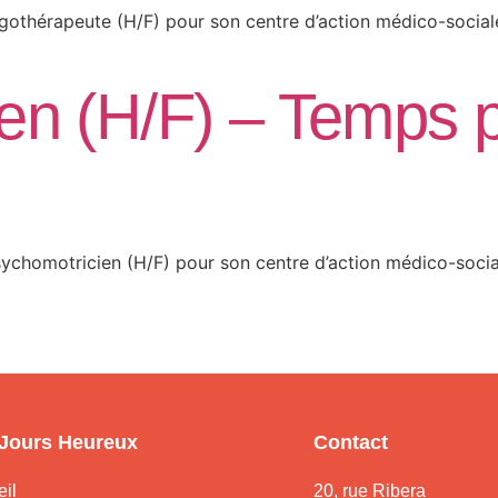
rgothérapeute (H/F) pour son centre d’action médico-sociale
n (H/F) – Temps pa
sychomotricien (H/F) pour son centre d’action médico-social
 Jours Heureux
Contact
il
20, rue Ribera