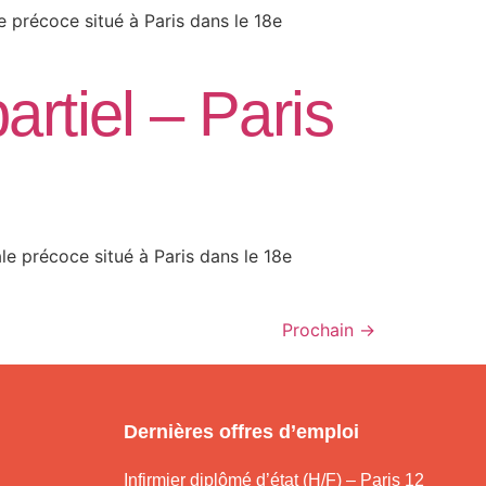
 précoce situé à Paris dans le 18e
rtiel – Paris
e précoce situé à Paris dans le 18e
Prochain
→
Dernières offres d’emploi
Infirmier diplômé d’état (H/F) – Paris 12