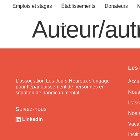
Emplois et stages
Établissements
Donateurs
M
Auteur/aut
Les
L’association Les Jours Heureux s’engage
Accue
pour l’épanouissement de personnes en
Nous
situation de handicap mental.
L’ass
Suivez-nous
Nos 
LinkedIn
Vaca
Insti