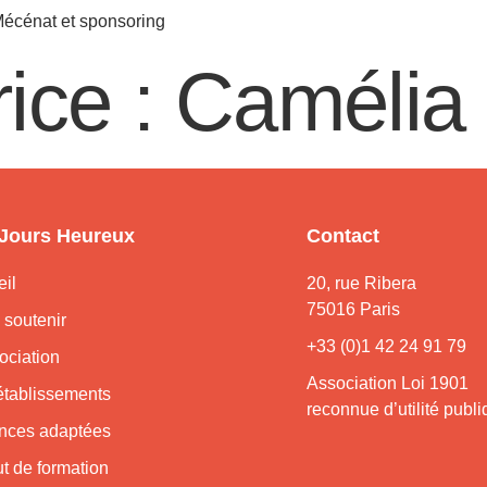
écénat et sponsoring
rice :
Camélia 
 Jours Heureux
Contact
il
20, rue Ribera
75016 Paris
 soutenir
+33 (0)1 42 24 91 79
ociation
Association Loi 1901
établissements
reconnue d’utilité publ
nces adaptées
tut de formation